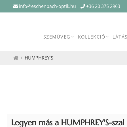
info@eschenbach-optik.hu
+36 20 375 2963
SZEMÜVEG
KOLLEKCIÓ
LÁTÁ
HUMPHREY'S
Legyen más a HUMPHREY'S-szal 