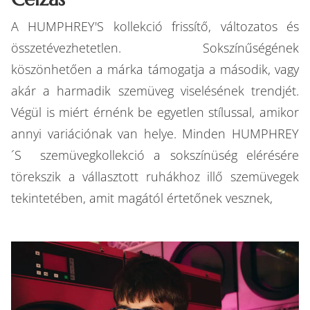
A HUMPHREY'S kollekció frissítő, változatos és
összetévezhetetlen. Sokszínűségének
köszönhetően a márka támogatja a második, vagy
akár a harmadik szemüveg viselésének trendjét.
Végül is miért érnénk be egyetlen stílussal, amikor
annyi variációnak van helye. Minden HUMPHREY
´S szemüvegkollekció a sokszínüség elérésére
törekszik a vállasztott ruhákhoz illő szemüvegek
tekintetében, amit magától értetőnek vesznek,