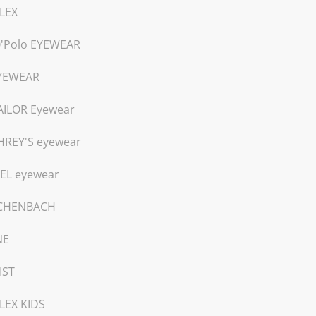
LEX
'Polo EYEWEAR
EYEWEAR
AILOR Eyewear
REY'S eyewear
EL eyewear
SCHENBACH
NE
IST
LEX KIDS