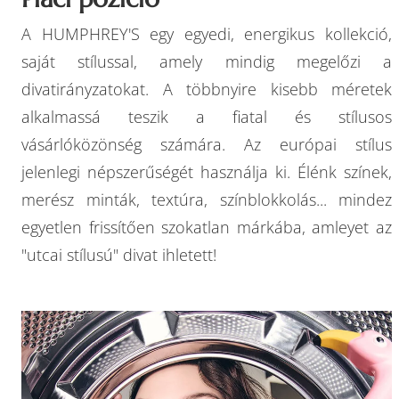
A HUMPHREY'S egy egyedi, energikus kollekció,
saját stílussal, amely mindig megelőzi a
divatirányzatokat. A többnyire kisebb méretek
alkalmassá teszik a fiatal és stílusos
vásárlóközönség számára. Az európai stílus
jelenlegi népszerűségét használja ki. Élénk színek,
merész minták, textúra, színblokkolás... mindez
egyetlen frissítően szokatlan márkába, amleyet az
"utcai stílusú" divat ihletett!