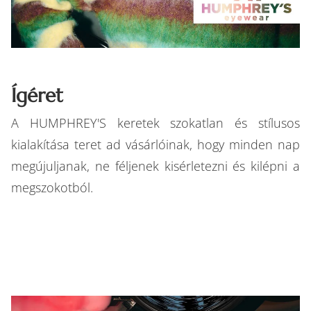
Ígéret
A HUMPHREY'S keretek szokatlan és stílusos
kialakítása teret ad vásárlóinak, hogy minden nap
megújuljanak, ne féljenek kisérletezni és kilépni a
megszokotból.