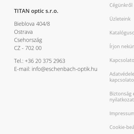
Cégünkről
TITAN optic s.r.o.
Üzleteink
Bieblova 404/8
Ostrava
Katalógus
Csehország
Írjon nekü
CZ - 702 00
Kapcsolat
Tel.: +36 20 375 2963
E-mail: info@eschenbach-optik.hu
Adatvédel
kapcsolato
Biztonság 
nyilatkoza
Impressu
Cookie-beá