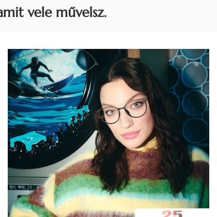
amit vele művelsz.