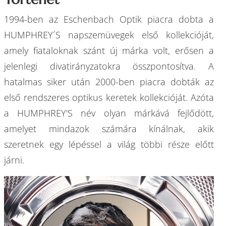
1994-ben az Eschenbach Optik piacra dobta a
HUMPHREY´S napszemüvegek első kollekcióját,
amely fiataloknak szánt új márka volt, erősen a
jelenlegi divatirányzatokra összpontosítva. A
hatalmas siker után 2000-ben piacra dobták az
első rendszeres optikus keretek kollekcióját. Azóta
a HUMPHREY'S név olyan márkává fejlődött,
amelyet mindazok számára kínálnak, akik
szeretnek egy lépéssel a világ többi része előtt
járni.