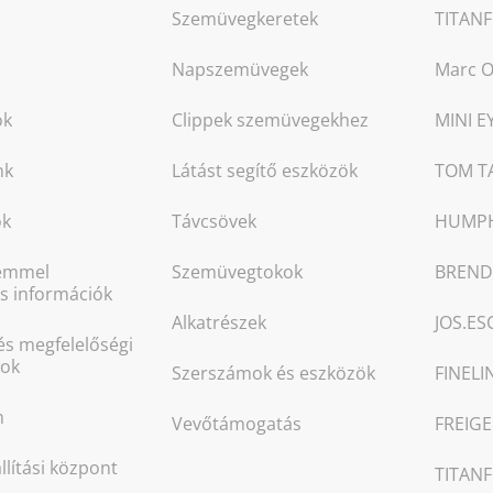
Szemüvegkeretek
TITANF
Napszemüvegek
Marc O
ok
Clippek szemüvegekhez
MINI 
nk
Látást segítő eszközök
TOM T
ok
Távcsövek
HUMPH
emmel
Szemüvegtokok
BREND
s információk
Alkatrészek
JOS.E
és megfelelőségi
tok
Szerszámok és eszközök
FINELI
m
Vevőtámogatás
FREIGE
llítási központ
TITANF