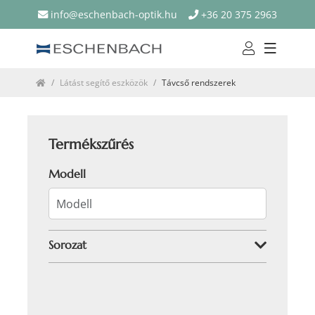
info@eschenbach-optik.hu
+36 20 375 2963
Látást segítő eszközök
Távcső rendszerek
Termékszűrés
Modell
Sorozat