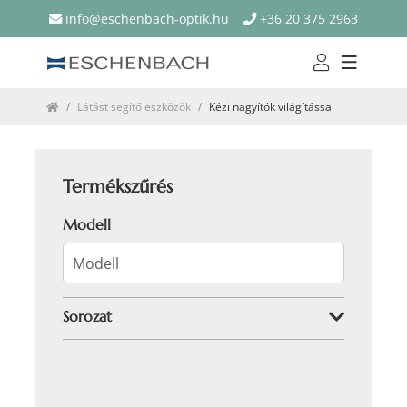
info@eschenbach-optik.hu
+36 20 375 2963
Látást segítő eszközök
Kézi nagyítók világítással
Termékszűrés
Modell
Sorozat